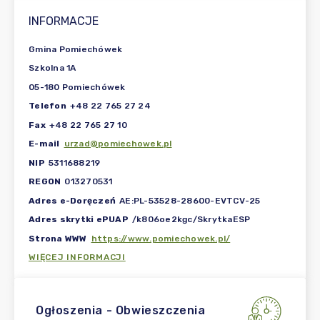
INFORMACJE
Gmina Pomiechówek
Szkolna 1A
05-180 Pomiechówek
Telefon
+48 22 765 27 24
Fax
+48 22 765 27 10
E-mail
urzad@pomiechowek.pl
NIP
5311688219
REGON
013270531
Adres e-Doręczeń
AE:PL-53528-28600-EVTCV-25
Adres skrytki ePUAP
/k806oe2kgc/SkrytkaESP
Strona WWW
https://www.pomiechowek.pl/
WIĘCEJ INFORMACJI
Ogłoszenia - Obwieszczenia