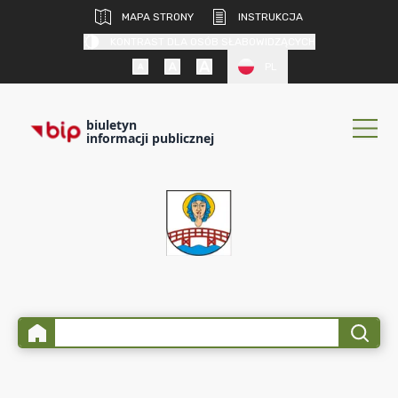
MAPA STRONY
INSTRUKCJA
KONTRAST DLA OSÓB SŁABOWIDZĄCYCH
PL
biuletyn
informacji publicznej