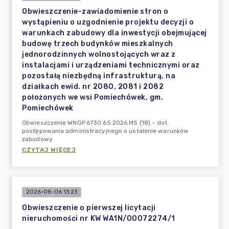
Obwieszczenie-zawiadomienie stron o
wystąpieniu o uzgodnienie projektu decyzji o
warunkach zabudowy dla inwestycji obejmującej
budowę trzech budynków mieszkalnych
jednorodzinnych wolnostojących wraz z
instalacjami i urządzeniami technicznymi oraz
pozostałą niezbędną infrastrukturą, na
działkach ewid. nr 2080, 2081 i 2082
położonych we wsi Pomiechówek, gm.
Pomiechówek
Obwieszczenie WNGP.6730.65.2026.MS (18) – dot.
postępowania administracyjnego o ustalenie warunków
zabudowy
CZYTAJ WIĘCEJ
2026-08-06 13:23
Obwieszczenie o pierwszej licytacji
nieruchomości nr KW WA1N/00072274/1