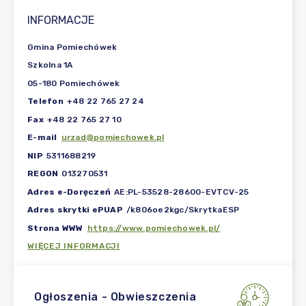
INFORMACJE
Gmina Pomiechówek
Szkolna 1A
05-180 Pomiechówek
Telefon
+48 22 765 27 24
Fax
+48 22 765 27 10
E-mail
urzad@pomiechowek.pl
NIP
5311688219
REGON
013270531
Adres e-Doręczeń
AE:PL-53528-28600-EVTCV-25
Adres skrytki ePUAP
/k806oe2kgc/SkrytkaESP
Strona WWW
https://www.pomiechowek.pl/
WIĘCEJ INFORMACJI
Ogłoszenia - Obwieszczenia