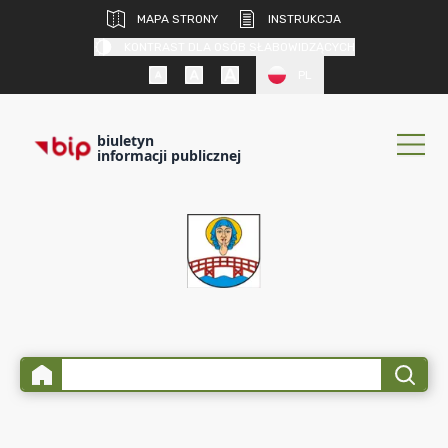
MAPA STRONY
INSTRUKCJA
KONTRAST DLA OSÓB SŁABOWIDZĄCYCH
PL
biuletyn
informacji publicznej