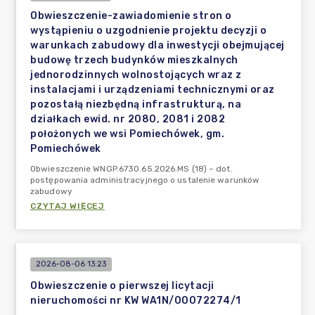
Obwieszczenie-zawiadomienie stron o
wystąpieniu o uzgodnienie projektu decyzji o
warunkach zabudowy dla inwestycji obejmującej
budowę trzech budynków mieszkalnych
jednorodzinnych wolnostojących wraz z
instalacjami i urządzeniami technicznymi oraz
pozostałą niezbędną infrastrukturą, na
działkach ewid. nr 2080, 2081 i 2082
położonych we wsi Pomiechówek, gm.
Pomiechówek
Obwieszczenie WNGP.6730.65.2026.MS (18) – dot.
postępowania administracyjnego o ustalenie warunków
zabudowy
CZYTAJ WIĘCEJ
2026-08-06 13:23
Obwieszczenie o pierwszej licytacji
nieruchomości nr KW WA1N/00072274/1