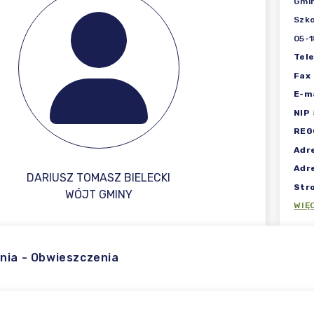
Gmi
Szko
05-
Tel
Fax
E-ma
NIP
REG
Adr
Adr
DARIUSZ TOMASZ BIELECKI
Str
WÓJT GMINY
WIĘ
nia - Obwieszczenia