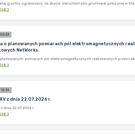
etarg ustny ograniczony na zbycie nieruchomości gruntowej położonej w St
ĘCEJ
06:53
a o planowanych pomiarach pól elektromagnetycznych rea
kowych NetWorks.
o planowanych pomiarach pól elektromagnetycznych realizowanych przez L
ĘCEJ
 12:34
XV z dnia 22.07.2026 r.
z dnia 22.07.2026 r.
ĘCEJ