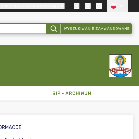
TRAST DLA OSÓB SŁABOWIDZĄCYCH
PL
WYSZUKIWANIE ZAAWANSOWANE
BIP - ARCHIWUM
FORMACJE