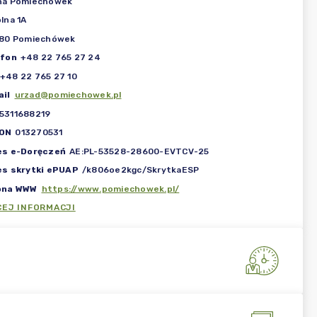
na Pomiechówek
lna 1A
180 Pomiechówek
efon
+48 22 765 27 24
+48 22 765 27 10
il
urzad@pomiechowek.pl
5311688219
ON
013270531
es e-Doręczeń
AE:PL-53528-28600-EVTCV-25
es skrytki ePUAP
/k806oe2kgc/SkrytkaESP
ona WWW
https://www.pomiechowek.pl/
CEJ INFORMACJI