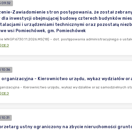
 09:32
enie-Zawiadomienie stron postępowania, że został zebran
dla inwestycji obejmującej budowę czterech budynków mies
stalacjami i urządzeniami technicznymi oraz pozostałą niezb
 we wsi Pomiechówek, gm. Pomiechówek
ie WNGP.6730.11.2026.MS(18) – dot. postępowania administracyjnego o ust
ĘCEJ
 10:36
 organizacyjna - Kierownictwo urzędu, wykaz wydziałów or
ganizacyjna - Kierownictwo urzędu, wykaz wydziałów oraz samodzielnych st
ĘCEJ
 10:31
przetarg ustny ograniczony na zbycie nieruchomości grunt