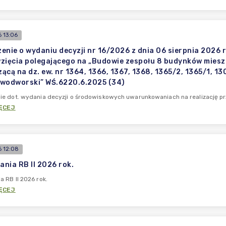
 13:06
enie o wydaniu decyzji nr 16/2026 z dnia 06 sierpnia 2026
zięcia polegającego na „Budowie zespołu 8 budynków miesz
ącą na dz. ew. nr 1364, 1366, 1367, 1368, 1365/2, 1365/1,
wodworski” WŚ.6220.6.2025 (34)
e dot. wydania decyzji o środowiskowych uwarunkowaniach na realizację p
ĘCEJ
 12:08
nia RB II 2026 rok.
 RB II 2026 rok.
ĘCEJ