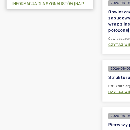
2026-08-05
INFORMACJA DLA SYGNALISTÓW (NA PODSTAWIE ART. 48 UST. 1 USTAWY O OCHRONIE SYGNALISTÓW)
Obwieszcz
zabudowy 
wraz z in
położonej
Obwieszczen
CZYTAJ WI
2026-08-03
Struktura
Struktura or
CZYTAJ WI
2026-08-03
Pierwszy 