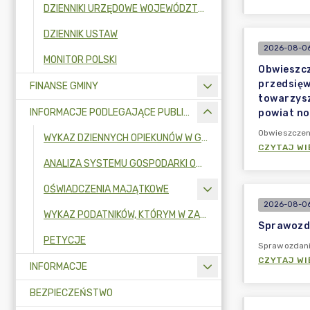
DZIENNIKI URZĘDOWE WOJEWÓDZTWA MAZOWIECKIEGO
DZIENNIK USTAW
2026-08-06
MONITOR POLSKI
Obwieszcz
przedsięw
FINANSE GMINY
towarzysz
INFORMACJE PODLEGAJĄCE PUBLIKACJI
powiat no
Obwieszczeni
WYKAZ DZIENNYCH OPIEKUNÓW W GMINIE POMIECHÓWEK
CZYTAJ WI
ANALIZA SYSTEMU GOSPODARKI ODPADAMI KOMUNALNYMI NA TERENIE GMINY POMIECHÓWEK
OŚWIADCZENIA MAJĄTKOWE
2026-08-06
WYKAZ PODATNIKÓW, KTÓRYM W ZAKRESIE PODATKÓW I OPŁAT UDZIELONO ULG, ODROCZEŃ, UMORZEŃ LUB ROZŁOŻONO SPŁATĘ NA RATY W KWOCIE PRZEWYŻSZAJĄCEJ ŁĄCZNIE 500 ZŁ ORAZ WYKAZ OSÓB PRAWNYCH I FIZYCZNYCH ORAZ JEDNOSTEK ORGANIZACYJNYCH NIEPOSIADAJĄCYCH OSOBOWOŚCI PRAWNEJ, KTÓRYM UDZIELONO POMOCY PUBLICZNEJ
Sprawozda
PETYCJE
Sprawozdania
CZYTAJ WI
INFORMACJE
BEZPIECZEŃSTWO