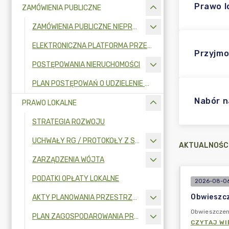
Prawo l
ZAMÓWIENIA PUBLICZNE
ZAMÓWIENIA PUBLICZNE NIEPRZEKRACZAJĄCE 130 TYS ZŁ.
ELEKTRONICZNA PLATFORMA PRZETARGOWA GMINY POMIECHÓWEK
Przyjmo
POSTĘPOWANIA NIERUCHOMOŚCI
PLAN POSTĘPOWAŃ O UDZIELENIE ZAMÓWIEŃ PUBLICZNYCH
Nabór n
PRAWO LOKALNE
STRATEGIA ROZWOJU
UCHWAŁY RG / PROTOKOŁY Z SESJI RG
AKTUALNOŚC
ZARZĄDZENIA WÓJTA
PODATKI OPŁATY LOKALNE
2026-08-06
Obwieszcz
AKTY PLANOWANIA PRZESTRZENNEGO
Obwieszczeni
PLAN ZAGOSPODAROWANIA PRZESTRZENNEGO
CZYTAJ WI