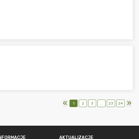
1
2
3
...
23
24
INFORMACJE
AKTUALIZACJE