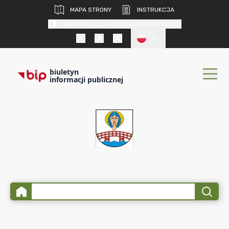
MAPA STRONY
INSTRUKCJA
KONTRAST DLA OSÓB SŁABOWIDZĄCYCH
PL
biuletyn
informacji publicznej