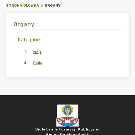
ORGANY
STRONA GŁÓWNA
Organy
Kategorie
:
1
.
Wójt
2
.
Rada
Biuletyn Informacji Publicznej
Gminy Pomiechówek