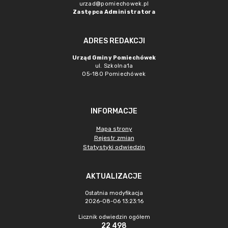
urzad@pomiechowek.pl
Zastępca Administratora
ADRES REDAKCJI
Urząd Gminy Pomiechówek
ul. Szkolna1a
05-180 Pomiechówek
INFORMACJE
Mapa strony
Rejestr zmian
Statystyki odwiedzin
AKTUALIZACJE
Ostatnia modyfikacja
2026-08-06 13:23:16
Licznik odwiedzin ogółem
22 498