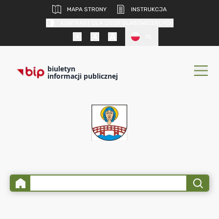
MAPA STRONY
INSTRUKCJA
KONTRAST DLA OSÓB SŁABOWIDZĄCYCH
PL
biuletyn
informacji publicznej