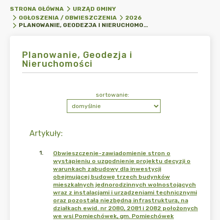
STRONA GŁÓWNA
URZĄD GMINY
OGŁOSZENIA / OBWIESZCZENIA
2026
PLANOWANIE, GEODEZJA I NIERUCHOMOŚCI
Planowanie, Geodezja i
Nieruchomości
sortowanie:
Artykuły
:
1
.
Obwieszczenie-zawiadomienie stron o
wystąpieniu o uzgodnienie projektu decyzji o
warunkach zabudowy dla inwestycji
obejmującej budowę trzech budynków
mieszkalnych jednorodzinnych wolnostojących
wraz z instalacjami i urządzeniami technicznymi
oraz pozostałą niezbędną infrastrukturą, na
działkach ewid. nr 2080, 2081 i 2082 położonych
we wsi Pomiechówek, gm. Pomiechówek