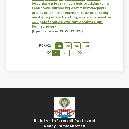
budynków mieszkalnych jednorodzinnych w
zabudowie bliźniaczej wraz z instalacjami i
urządzeniami technicznymi oraz pozostałą
niezbędną infrastrukturą, na działce ewid. nr
362 położonej we wsi Pomiechówek, gm.
Pomiechówek
(Opublikowano: 2026-05-05)
POKAŻ
:
10
25
50
100
1
2
3
Biuletyn Informacji Publicznej
Gminy Pomiechówek