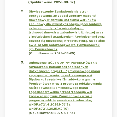
(Opublikowano: 2026-08-07)
2
.
Obwieszczenie-Zawiadomienie stron
postępowania, że został zebrany materiał
dowodowy w sprawie ustalenia warunków
zabudowy dla inwestycji obejmującej budowę
czterech budynków mieszkalnych
jednorodzinnych w zabudowie bliźniaczej wraz
z instalacjami i urządzeniami technicznymi oraz
pozostałą niezbędną infrastrukturą, na działce
ewid. nr 588 położonej we wsi Pomiechówek,
gm. Pomiechówek
(Opublikowano: 2026-08-05)
3
.
Ogłoszenie WÓJTA GMINY POMIECHÓWEK o
rozpoczęciu konsultacji społecznych
dotyczących projektu: 1) miejscowego planu
zagospodarowania przestrzennego wsi
Błędówko i części wsi Śniadówko w gminie
Pomiechówek wraz z prognozą oddziaływania
na środowisko; 2) miejscowego planu
zagospodarowania przestrzennego wsi
Kosewko w gminie Pomiechówek wraz z
prognozą oddziaływania na środowisko;
WNGP.6721.4.2025.MJ(13),
WNGP.6721.1.2025.MJ(10)
(Opublikowano: 2026-07-16)