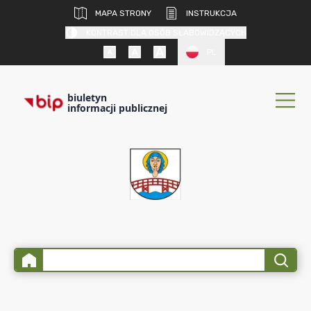
MAPA STRONY
INSTRUKCJA
KONTRAST DLA OSÓB SŁABOWIDZĄCYCH
PL
biuletyn
informacji publicznej