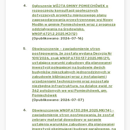
4
.
Ogłoszenie WÓJTA GMINY POMIECHÓWEK o
rozpoczęciu konsultacji społecznych
dotyczących projektu miejscowego planu
zagospodarowania przestrzennego wsi Nowy
Modlin w gminie Pomiechówek wraz z prognozą
oddziaływania na środowisko,
WNGP.6721.2.2025.MJ(12)
(Opublikowano: 2026-07-16)
5
.
Obwieszczenie – zawiadomienie stron
postępowania, że została wydana Decyzja Nr
109/2026, znak WNGP.6730.137.2025.MK(21),
ustalająca warunki zabudowy dla planowanej
inwestycji polegającej na budowie dwóch
budynków mieszkalnych jednorodzinnych w
zabudowie bliźniaczej wraz z instalacjami i
urządzeniami technicznymi oraz pozostałą
niezbędną infrastrukturą, na działce ewid. nr
362 położonych we wsi Pomiechówek, gm.
Pomiechówek
(Opublikowano: 2026-07-07)
6
.
Obwieszczenie WNGP.6730.284.2025.MK(14) –
zawiadomienie stron postępowania, że został
zebrany materiał dowodowy w sprawie
ustalenia warunków zabudowy dla planowanej
inwestycji obejmującej budowę garażowego, na