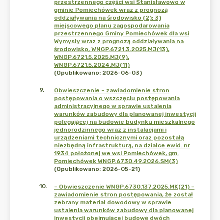
przestrzennego części wsi Stanisławowo w
gminie Pomiechówek wraz z prognozą
oddziaływania na środowisko (2); 3)
miejscowego planu zagospodarowania
przestrzennego Gminy Pomiechówek dla wsi
Wymysły wraz z prognozą oddziaływania na
środowisko, WNGP.6721.3.2025.MJ(13),
WNGP.6721.5.2025.MJ(9),
WNGP.6721.5.2024.MJ(11)
(Opublikowano: 2026-06-03)
9
.
Obwieszczenie – zawiadomienie stron
postępowania o wszczęciu postępowania
administracyjnego w sprawie ustalenia
warunków zabudowy dla planowanej inwestycji
polegającej na budowie budynku mieszkalnego
jednorodzinnego wraz z instalacjami i
urządzeniami technicznymi oraz pozostałą
niezbędną infrastrukturą, na działce ewid. nr
1934 położonej we wsi Pomiechówek, gm.
Pomiechówek WNGP.6730.49.2026.SM(3)
(Opublikowano: 2026-05-21)
10
.
– Obwieszczenie WNGP.6730.137.2025.MK(21) –
zawiadomienie stron postępowania, że został
zebrany materiał dowodowy w sprawie
ustalenia warunków zabudowy dla planowanej
inwestycji obejmującej budowę dwóch