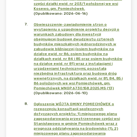
części działki ewid. nr 203/1 położonej we wsi
Kosewo, gm. Pomiechówek.
(Opublikowano: 2026-06-16)
7
.
Obwieszczenie-zawiadomienie stron o
wystąpieniu o uzgodnienie projektu decyzji o
warunkach zabudowy dla inwestycji
obejmującej budowę dwudziestu czterech
budynków mieszkalnych jednorodzinnych w
zabudowie bliźniaczej (osiem budynków na
działce ewid. nr 86; osiem budynków na
działkach ewid. nr 84 i 85 oraz osiem budynków
na działce ewid. nr 81) wraz z instalacjami i
urządzeniami technicznymi, pozostałą
niezbędną infrastrukturą oraz budową dróg
wewnętrznych, na działkach ewid. nr 81, 84, 85 i
86 położonych we wsi Pomiechówek, gm.
Pomiechówek WNGP.6730.158.2025.MS (13)
(Opublikowano: 2026-06-10)
8
.
Ogłoszenie WÓJTA GMINY POMIECHÓWEK o
rozpoczęciu konsultacji społecznych
dotyczących projektu: 1) miejscowego planu
zagospodarowania przestrzennego części wsi
Stanisławowo w gminie Pomiechówek wraz z
prognozą oddziaływania na środowisko (1); 2)
miejscowego planu zagospodarowania