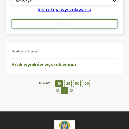
Instrukcja wyszukiwania
SZUKAJ
Szukana fraza
:
Brak wyników wyszukiwania
POKAŻ
:
10
25
50
100
1