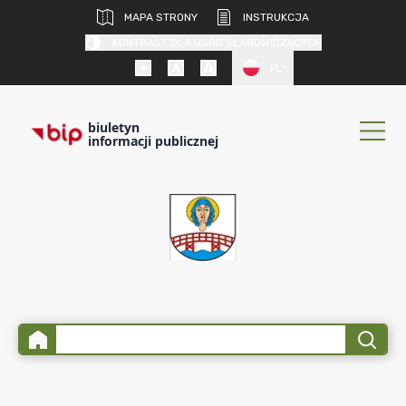
MAPA STRONY
INSTRUKCJA
KONTRAST DLA OSÓB SŁABOWIDZĄCYCH
PL
biuletyn
informacji publicznej