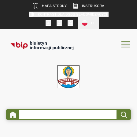
MAPA STRONY
INSTRUKCJA
KONTRAST DLA OSÓB SŁABOWIDZĄCYCH
PL
biuletyn
informacji publicznej