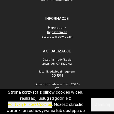
05-180 Pomiechówek
INFORMACJE
Mapa strony
Rejestr zmian
Statystyki odwiedzin
AKTUALIZACJE
Ostatnia modyfikacja
2026-08-07 11:22:42
Licznik odwiedzin ogółem
22 591
Licznik odwiedzin w m-cu 2026-
07
Strona korzysta z plików cookies w celu
577
realizacji usług i zgodnie z
Polityką Plików Cookies
. Możesz określić
Zamknij
CMS & Hosting: Nefeni Sp. z o.o.
warunki przechowywania lub dostępu do