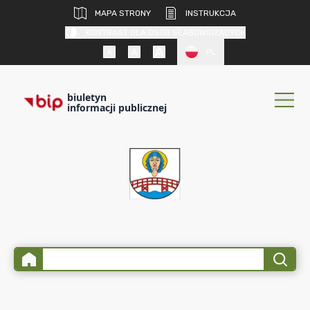
MAPA STRONY
INSTRUKCJA
KONTRAST DLA OSÓB SŁABOWIDZĄCYCH
PL
biuletyn
informacji publicznej