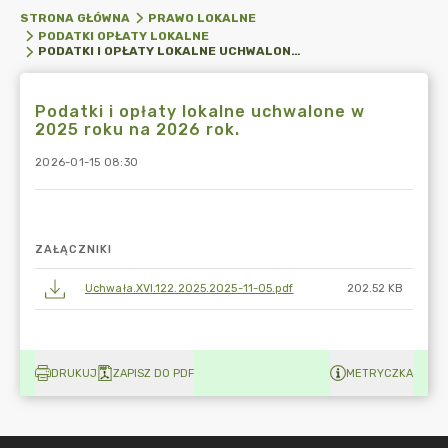
STRONA GŁÓWNA
PRAWO LOKALNE
PODATKI OPŁATY LOKALNE
PODATKI I OPŁATY LOKALNE UCHWALONE W 2025 ROKU NA 2026 ROK.
Podatki i opłaty lokalne uchwalone w
2025 roku na 2026 rok.
2026-01-15 08:30
ZAŁĄCZNIKI
Uchwała.XVI.122.2025.2025-11-05.pdf
202.52 KB
DRUKUJ
ZAPISZ DO PDF
METRYCZKA